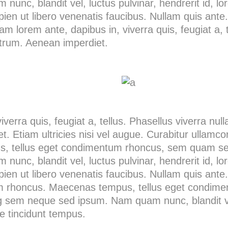
nc, blandit vel, luctus pulvinar, hendrerit id, l
ien ut libero venenatis faucibus. Nullam quis ante.
uam lorem ante, dapibus in, viverra quis, feugiat a, t
utrum. Aenean imperdiet.
verra quis, feugiat a, tellus. Phasellus viverra null
 Etiam ultricies nisi vel augue. Curabitur ullamcorp
 tellus eget condimentum rhoncus, sem quam semp
nc, blandit vel, luctus pulvinar, hendrerit id, l
ien ut libero venenatis faucibus. Nullam quis ante.
tiam rhoncus. Maecenas tempus, tellus eget condi
ng sem neque sed ipsum. Nam quam nunc, blandit vel,
e tincidunt tempus.