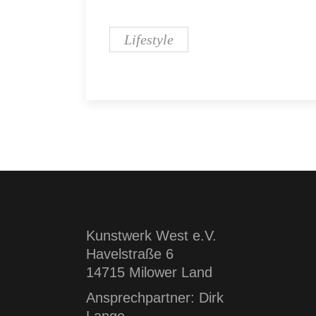
Lifestyle
Kunstwerk West e.V.
Havelstraße 6
14715 Milower Land
Ansprechpartner: Dirk
Lange