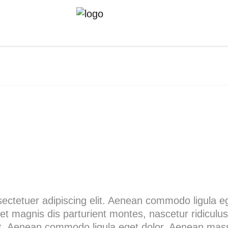
sectetuer adipiscing elit. Aenean commodo ligula
t magnis dis parturient montes, nascetur ridiculu
lit. Aenean commodo ligula eget dolor. Aenean ma