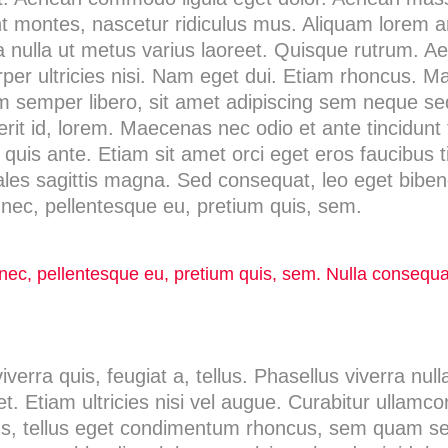
t montes, nascetur ridiculus mus. Aliquam lorem an
rra nulla ut metus varius laoreet. Quisque rutrum. A
rper ultricies nisi. Nam eget dui. Etiam rhoncus. 
semper libero, sit amet adipiscing sem neque s
drerit id, lorem. Maecenas nec odio et ante tincidun
quis ante. Etiam sit amet orci eget eros faucibus tin
ales sagittis magna. Sed consequat, leo eget bibe
 nec, pellentesque eu, pretium quis, sem.
s nec, pellentesque eu, pretium quis, sem. Nulla conseq
verra quis, feugiat a, tellus. Phasellus viverra null
 Etiam ultricies nisi vel augue. Curabitur ullamcorp
 tellus eget condimentum rhoncus, sem quam semp