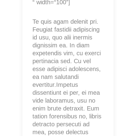
“ width=“100″]
Te quis agam delenit pri.
Feugiat fastidii adipiscing
id usu, quo alii inermis
dignissim ea. In diam
expetendis vim, cu exerci
pertinacia sed. Cu vel
esse adipisci adolescens,
ea nam salutandi
evertitur.Impetus
dissentiunt ei per, ei mea
vide laboramus, usu no
enim brute detraxit. Eum
tation forensibus no, libris
detracto persecuti ad
mea, posse delectus