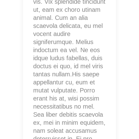
vis. Vix splendide tincidunt
ut, eam ex choro utinam
animal. Cum an alia
scaevola delicata, eu mel
vocent audire
signiferumque. Melius
indoctum ea vel. Ne eos
idque ludus fabellas, duis
doctus ei quo, id mel viris
tantas nullam.His saepe
appellantur cu, eum et
mutat vulputate. Porro
erant his at, wisi possim
necessitatibus no mel.
Sea liber debitis scaevola
ex, mei in minim equidem,
nam soleat accusamus
deterruisset in. Ei pro