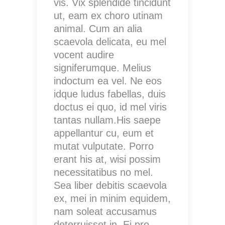
vis. Vix splendide tincidunt
ut, eam ex choro utinam
animal. Cum an alia
scaevola delicata, eu mel
vocent audire
signiferumque. Melius
indoctum ea vel. Ne eos
idque ludus fabellas, duis
doctus ei quo, id mel viris
tantas nullam.His saepe
appellantur cu, eum et
mutat vulputate. Porro
erant his at, wisi possim
necessitatibus no mel.
Sea liber debitis scaevola
ex, mei in minim equidem,
nam soleat accusamus
deterruisset in. Ei pro