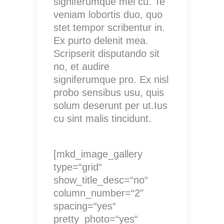
signiferumque mei cu. Te
veniam lobortis duo, quo
stet tempor scribentur in.
Ex purto delenit mea.
Scripserit disputando sit
no, et audire
signiferumque pro. Ex nisl
probo sensibus usu, quis
solum deserunt per ut.Ius
cu sint malis tincidunt.
[mkd_image_gallery
type=“grid“
show_title_desc=“no“
column_number=“2″
spacing=“yes“
pretty_photo=“yes“